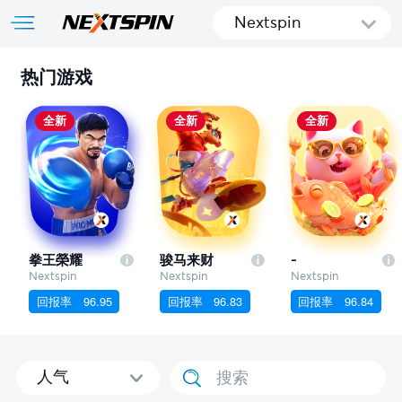
Nextspin
热门游戏
全新
全新
全新
拳王榮耀
骏马来财
-
Nextspin
Nextspin
Nextspin
回报率
96.95
回报率
96.83
回报率
96.84
人气