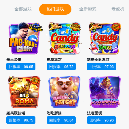
全部游戏
热门游戏
全新游戏
老虎机
拳王榮耀
糖糖派对
糖糖圣诞派对
回报率
96.95
回报率
96.72
回报率
97.93
羅馬競技場
吃吃胖猫
法老宝境
回报率
96.75
回报率
96.84
回报率
96.96