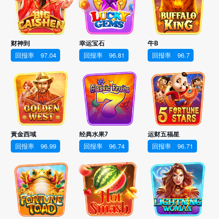
财神到
幸运宝石
牛B
回报率
97.04
回报率
96.81
回报率
96.7
黃金西域
经典水果7
运财五福星
回报率
96.99
回报率
96.74
回报率
96.71