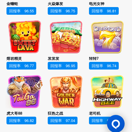
金蟾蛙
火焱爆发
电光女神
回报率
96.55
回报率
96.75
回报率
96.81
熔岩精灵
发发发
转转7
回报率
96.77
回报率
96.95
回报率
96.74
虎大哥88
狂热之战
老司机
回报率
96.82
回报率
97.04
回报率
96.83