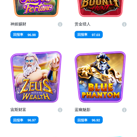
神姬赐财
赏金猎人
回报率
回报率
96.98
97.03
宙斯财富
蓝幽魅影
回报率
回报率
96.97
96.92