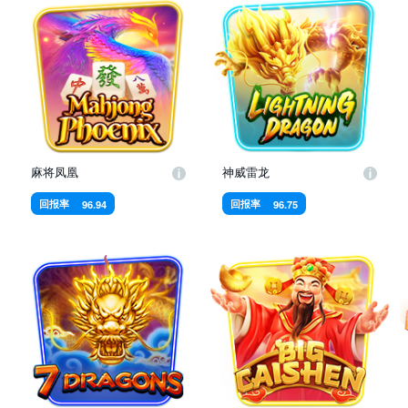
麻将凤凰
神威雷龙
回报率
回报率
96.94
96.75