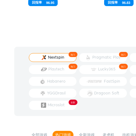
回报率
回报率
96.95
96.83
热门
热门
Nextspin
Pragmatic Play
热门
热门
Playtech
Lucky365
Habanero
FastSpin
YGGDrasil
Dragoon Soft
全新
Microslot
全部游戏
热门游戏
全新游戏
老虎机
街机游