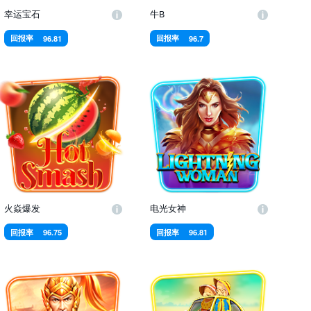
幸运宝石
牛B
回报率
回报率
96.81
96.7
火焱爆发
电光女神
回报率
回报率
96.75
96.81