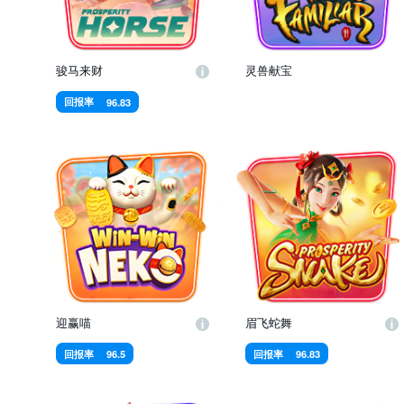
骏马来财
灵兽献宝
回报率
96.83
迎赢喵
眉飞蛇舞
回报率
回报率
96.5
96.83