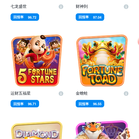
七龙盛世
财神到
回报率
回报率
96.72
97.04
运财五福星
金蟾蛙
回报率
回报率
96.71
96.55