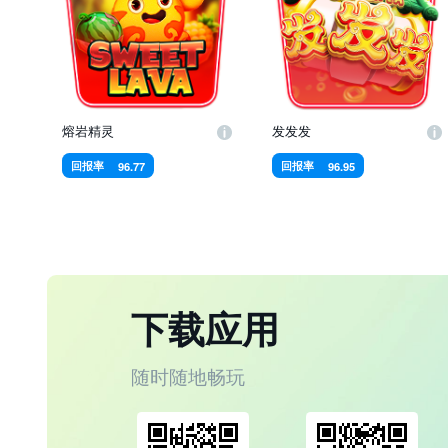
熔岩精灵
发发发
回报率
回报率
96.77
96.95
下载应用
随时随地畅玩