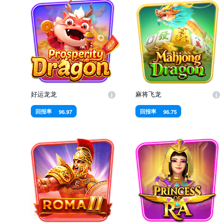
好运龙龙
麻将飞龙
回报率
回报率
96.97
96.75