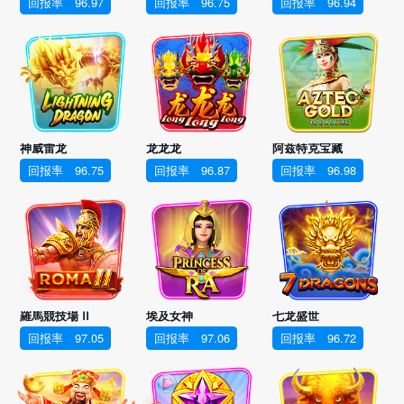
回报率
96.97
回报率
96.75
回报率
96.94
神威雷龙
龙龙龙
阿兹特克宝藏
回报率
96.75
回报率
96.87
回报率
96.98
羅馬競技場 II
埃及女神
七龙盛世
回报率
97.05
回报率
97.06
回报率
96.72