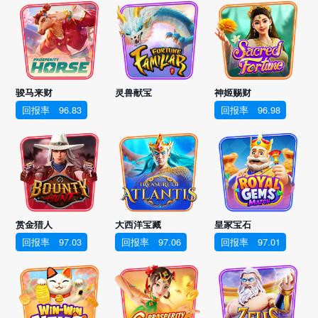
骏马来财
灵兽献宝
神姬赐财
回报率
96.83
回报率
96.98
赏金猎人
大西洋宝藏
皇家宝石
回报率
97.03
回报率
97.06
回报率
97.01