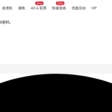
老虎机
捕鱼
4D & 彩票
快速游戏
优惠活动
VIP
和密码。