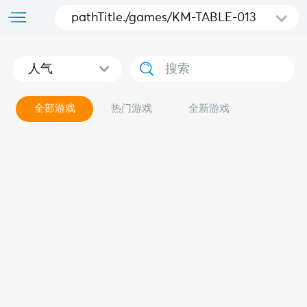
pathTitle./games/KM-TABLE-013
人气
全部游戏
热门游戏
全新游戏