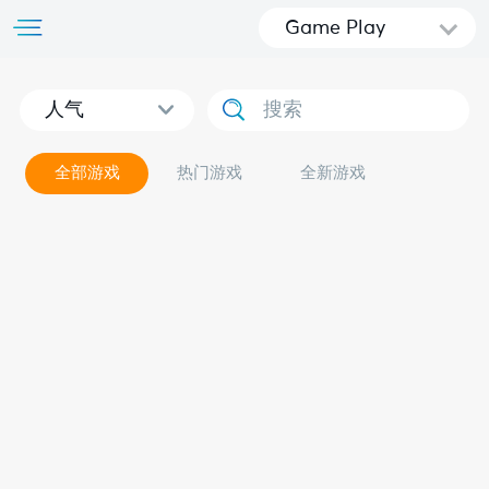
Game Play
人气
全部游戏
热门游戏
全新游戏