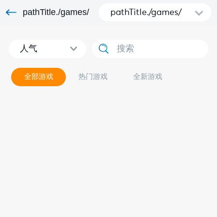
pathTitle./games/
pathTitle./games/
人气
全部游戏
热门游戏
全新游戏