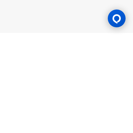
游戏许可证
BK8 由 Mettlemind Tech Ltd.（注册号：15779）运营，注册地址
位于科摩罗联盟安茹安自治岛穆察穆都市Hamchako区。BK8持有
科摩罗联盟安茹安自治岛政府颁发的合法牌照（许可证号：ALSI-
202504032-FI2），并受其监管。BK8已通过全部监管合规审查，
获得法律授权可开展一切机会游戏与投注活动。