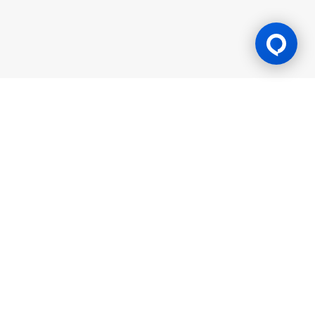
游戏许可证
BK8 由 Mettlemind Tech Ltd.（注册号：15779）运营，注册地址
位于科摩罗联盟安茹安自治岛穆察穆都市Hamchako区。BK8持有
科摩罗联盟安茹安自治岛政府颁发的合法牌照（许可证号：ALSI-
202504032-FI2），并受其监管。BK8已通过全部监管合规审查，
获得法律授权可开展一切机会游戏与投注活动。