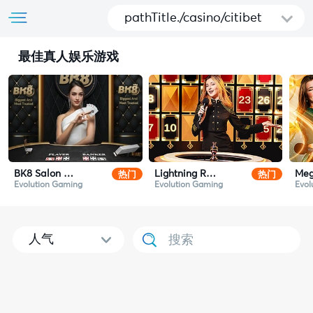
pathTitle./casino/citibet
最佳真人娱乐游戏
热门
热门
BK8 Salon Prive Baccarat
Lightning Roulette
Meg
Evolution Gaming
Evolution Gaming
Evol
人气