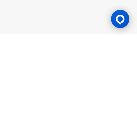
游戏许可证
BK8 由 Mettlemind Tech Ltd.（注册号：15779）运营，注册地址
位于科摩罗联盟安茹安自治岛穆察穆都市Hamchako区。BK8持有
科摩罗联盟安茹安自治岛政府颁发的合法牌照（许可证号：ALSI-
202504032-FI2），并受其监管。BK8已通过全部监管合规审查，
获得法律授权可开展一切机会游戏与投注活动。