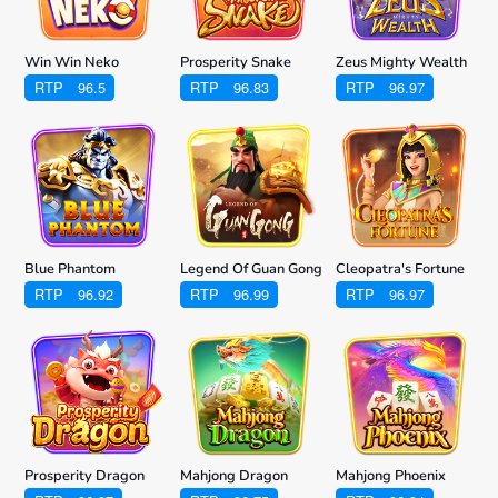
Win Win Neko
Prosperity Snake
Zeus Mighty Wealth
RTP
96.5
RTP
96.83
RTP
96.97
Blue Phantom
Legend Of Guan Gong
Cleopatra's Fortune
RTP
96.92
RTP
96.99
RTP
96.97
Prosperity Dragon
Mahjong Dragon
Mahjong Phoenix