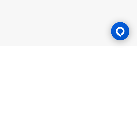
Giấy phép trò chơi
BK8 được vận hành bởi Công ty Mettlemind Tech Ltd., số đăng ký:
15779, với địa chỉ đăng ký tại Hamchako, Mutsamudu, Đảo Tự trị
Anjouan, Liên bang Comoros. BK8 được cấp phép và quản lý bởi
Chính phủ Đảo Tự trị Anjouan, Liên bang Comoros, theo Giấy phép