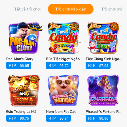
tất cả trò chơi
trò chơi hấp dẫn
trò chơi mới
Pac-Man's Glory
Bữa Tiệc Ngọt Ngào
Tiệc Giáng Sinh Ngọt Ngào
RTP
96.95
RTP
96.72
RTP
97.93
Đấu Trường La Mã
Nom Nom Fat Cat
Pharaoh's Fortune Realm
RTP
96.75
RTP
96.84
RTP
96.96