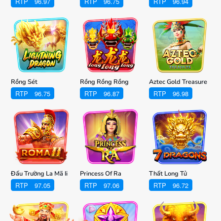
RTP
96.97
RTP
96.75
RTP
96.94
Rồng Sét
Rồng Rồng Rồng
Aztec Gold Treasure
RTP
96.75
RTP
96.87
RTP
96.98
Đấu Trường La Mã Ii
Princess Of Ra
Thất Long Tử
RTP
97.05
RTP
97.06
RTP
96.72