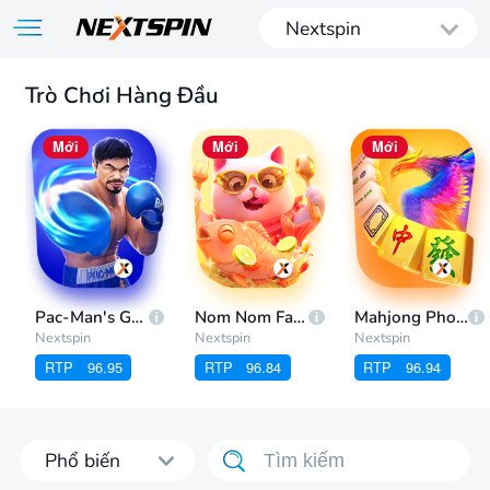
Nextspin
Trò Chơi Hàng Đầu
Mới
Mới
Mới
Pac-Man's Glory
Nom Nom Fat Cat
Mahjong Phoenix
Nextspin
Nextspin
Nextspin
RTP
96.95
RTP
96.84
RTP
96.94
Phổ biến