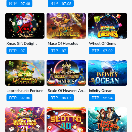
RTP
97.48
RTP
97.08
Xmas Gift Delight
Mace Of Hercules
Wheel Of Gems
RTP
97
RTP
97
RTP
97.02
Leprechaun's Fortune
Scale Of Heaven: Anubis
Infinity Ocean
RTP
97.36
RTP
96.07
RTP
95.94