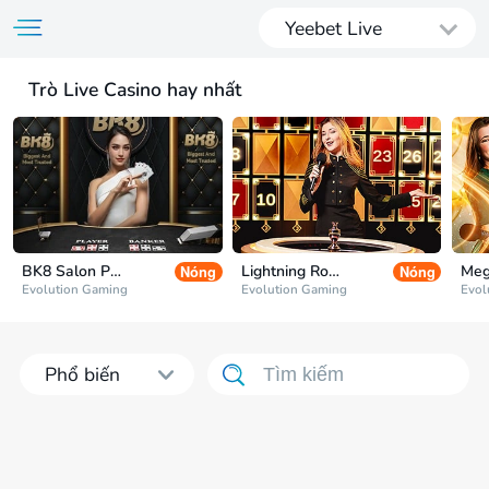
Yeebet Live
Trò Live Casino hay nhất
BK8 Salon Prive Baccarat
Lightning Roulette
Meg
Nóng
Nóng
Evolution Gaming
Evolution Gaming
Evol
Phổ biến