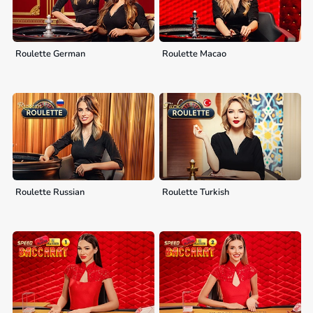
Roulette German
Roulette Macao
Roulette Russian
Roulette Turkish