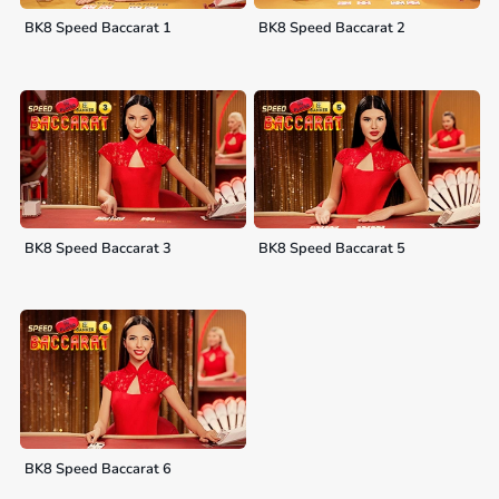
BK8 Speed Baccarat 1
BK8 Speed Baccarat 2
BK8 Speed Baccarat 3
BK8 Speed Baccarat 5
BK8 Speed Baccarat 6