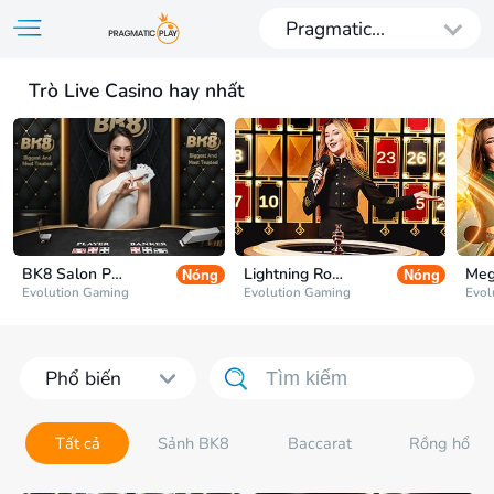
Pragmatic
Play
Trò Live Casino hay nhất
BK8 Salon Prive Baccarat
Lightning Roulette
Meg
Nóng
Nóng
Evolution Gaming
Evolution Gaming
Evol
Phổ biến
Tất cả
Sảnh BK8
Baccarat
Rồng hổ