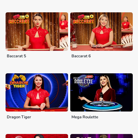
Baccarat 5
Baccarat 6
Dragon Tiger
Mega Roulette