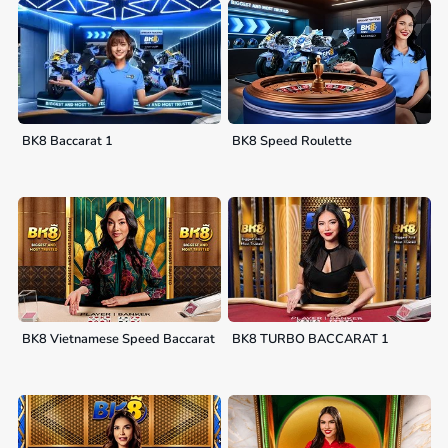
BK8 Baccarat 1
BK8 Speed Roulette
BK8 Vietnamese Speed Baccarat
BK8 TURBO BACCARAT 1