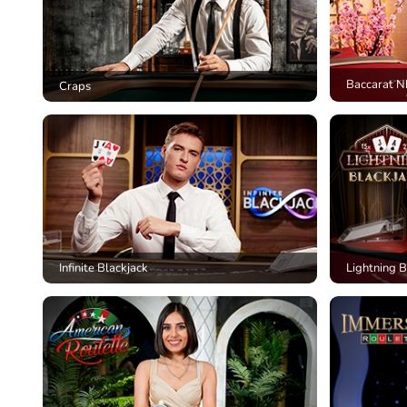
Dream Gaming / Baccarat
v*c*o
Dream Gaming / Baccarat
*n*i*p
Baccarat N
Craps
AE Casino / Blackjack
j**d*
Dream Gaming / Baccarat
*i*o*
MicroGaming / Baccarat
*t*k*
AE casino / Roullete
l*li*a
Infinite Blackjack
Lightning B
Dream Gaming / Baccarat
l*c**
Evolution Gaming / Baccarat
*a*h*
AE Casino / Blackjack
*e*c*N
Evolution Gaming / Baccarat
m*w*r