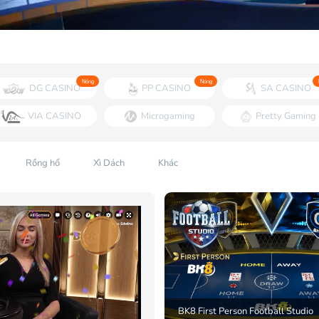
Nóng
Nóng
DG CASINO
PP CASINO
SA CASINO
VIA CASINO
Microgaming
Pretty Gaming
Rồng hổ
Xì Dách
Khác
1,911,021.00
l*sa
829,509.00
*l*b*y*
911,516.00
n***l*c*y
3,016,944.00
*i**l*l
BK8 First Person Football Studio
1,351,659.00
*d**i*e