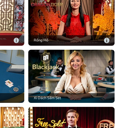
Rồng Hổ
Xì Dách Sấm Sét