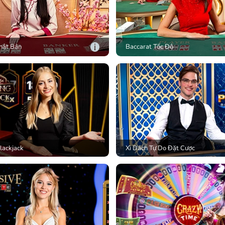
2,664,801.00
*i***1
2,935,747.00
*l**i
hật Bản
Baccarat Tốc Độ
3,728,416.00
*n*
318,878.00
**0**4
2,206,372.00
*e*a*
1,911,021.00
l*sa
lackjack
Xì Dách Tự Do Đặt Cược
829,509.00
*l*b*y*
911,516.00
n***l*c*y
3,016,944.00
*i**l*l
1,351,659.00
*d**i*e