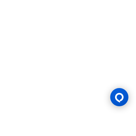
Việt Nam