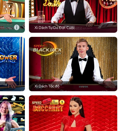
Xì Dách Tự Do Đặt Cược
Xì Dách Tốc độ