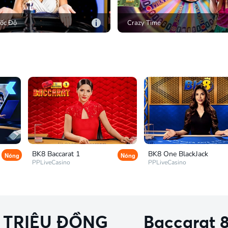
3,509,585.00
n***k*
Tốc Độ
Crazy Time
3,707,531.00
n**o**
3,629,953.00
*u*i*
161,269.00
n**1**
3,262,561.00
**8
1,015,169.00
*k*ss*1
1,034,827.00
m*g*c
BK8 One BlackJack
BK8 Roulette
Nóng
Nóng
PPLiveCasino
PPLiveCasino
2,240,660.00
*i*o*o*o
3,223,449.00
*8
3,334,690.00
*u*i*
 TRIỆU ĐỒNG
Baccarat 