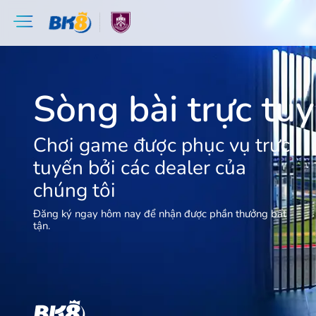
Sòng bài trực tu
Chơi game được phục vụ trực
tuyến bởi các dealer của
chúng tôi
Đăng ký ngay hôm nay để nhận được phần thưởng bất
tận.