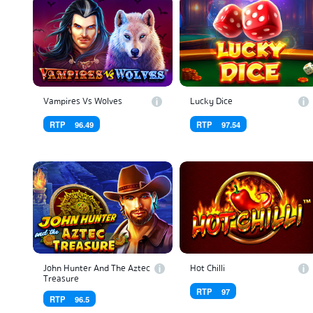
Vampires Vs Wolves
Lucky Dice
RTP
96.49
RTP
97.54
John Hunter And The Aztec
Hot Chilli
Treasure
RTP
97
RTP
96.5