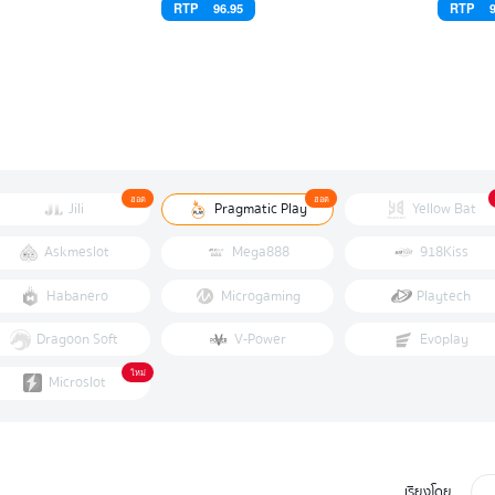
RTP
96.95
RTP
ฮอต
ฮอต
Jili
Pragmatic Play
Yellow Bat
Askmeslot
Mega888
918Kiss
Habanero
Microgaming
Playtech
Dragoon Soft
V-Power
Evoplay
ใหม่
Microslot
เรียงโดย