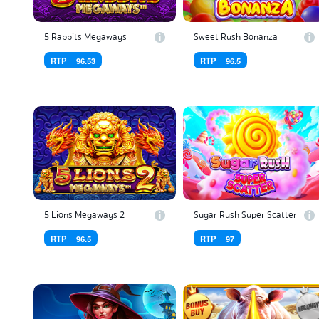
5 Rabbits Megaways
Sweet Rush Bonanza
RTP
96.53
RTP
96.5
5 Lions Megaways 2
Sugar Rush Super Scatter
RTP
96.5
RTP
97