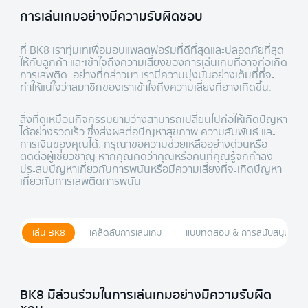
การเล่นเกมอย่างมีความรับผิดชอบ
ที่ BK8 เราทุ่มเทเพื่อมอบแพลตฟอร์มที่ดีที่สุดและปลอดภัยที่สุด
ให้กับลูกค้า และเข้าใจถึงความเสี่ยงของการเล่นเกมที่อาจก่อเกิด
การเสพติด. อย่างที่กล่าวมา เรามีความมุ่งมั่นอย่างเต็มที่ที่จะ
ทำให้แน่ใจว่าสมาชิกของเราเข้าใจถึงความเสี่ยงที่อาจเกิดขึ้น.
สิ่งที่ดูเหมือนกิจกรรมยามว่างสามารถเปลี่ยนไปก่อให้เกิดปัญหา
ได้อย่างรวดเร็ว ซึ่งส่งผลต่อปัญหาสุขภาพ ความสัมพันธ์ และ
การเงินของคุณได้. กรุณาขอความช่วยเหลืออย่างด่วนหรือ
ติดต่อผู้เชี่ยวชาญ หากคุณคิดว่าคุณหรือคนที่คุณรู้จักกำลัง
ประสบปัญหาเกี่ยวกับการพนันหรือมีความเสี่ยงที่จะเกิดปัญหา
เกี่ยวกับการเสพติดการพนัน
เล่น BK8
เคล็ดลับการเล่นเกม
แบบทดสอบ & การสนับสนุน
BK8 มีส่วนร่วมในการเล่นเกมอย่างมีความรับผิด