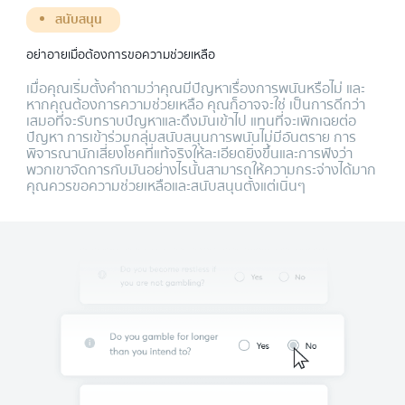
สนับสนุน
อย่าอายเมื่อต้องการขอความช่วยเหลือ
เมื่อคุณเริ่มตั้งคำถามว่าคุณมีปัญหาเรื่องการพนันหรือไม่ และ
หากคุณต้องการความช่วยเหลือ คุณก็อาจจะใช่ เป็นการดีกว่า
เสมอที่จะรับทราบปัญหาและดึงมันเข้าไป แทนที่จะเพิกเฉยต่อ
ปัญหา การเข้าร่วมกลุ่มสนับสนุนการพนันไม่มีอันตราย การ
พิจารณานักเสี่ยงโชคที่แท้จริงให้ละเอียดยิ่งขึ้นและการฟังว่า
พวกเขาจัดการกับมันอย่างไรนั้นสามารถให้ความกระจ่างได้มาก
คุณควรขอความช่วยเหลือและสนับสนุนตั้งแต่เนิ่นๆ