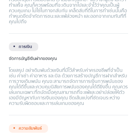
ทำเสร็จ คุณก็ควรพร้อมที่จะเดินจากไปและจำไว้ว่าคุณเป็นผู้
ควบคุมเกม ไม่ใช่ในทางกลับกัน เคล็ดลับที่ดีในการทำเช่นนั้นคือ
กำหนดขีดจำกัดการชนะและแพ้ล่วงหน้า และออกจากเกมทันทีที่
คุณไปถึง
การเงิน
จัดการบัญชีเงินฝากของคุณ
โดยสรุป อย่าเดิมพันด้วยเงินที่มีไว้สำหรับค่าครองชีพที่จำเป็น
เช่น ค่าเช่า ค่าอาหาร และบิล ด้วยการสร้างบัญชีการฝากสำหรับ
การวางเดิมพนัน คุณจะสามารถจัดการการเงินการพนันของ
คุณได้ดีขึ้นและควบคุมนิสัยการพนันของคุณได้ดียิ่งขึ้น คุณควร
เล่นเกมเฉพาะที่ถนัดเมื่อคุณสามารถที่จะแพ้และอย่าปล่อยให้ตัว
เองมีปัญหากับการเงินของคุณ ขีดเส้นแบ่งที่ชัดเจนระหว่าง
ความรับผิดชอบและการเล่นเกมของคุณ
ความสัมพันธ์