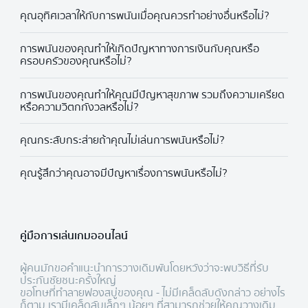
คุณอุทิศเวลาให้กับการพนันเมื่อคุณควรทำอย่างอื่นหรือไม่?
การพนันของคุณทำให้เกิดปัญหาทางการเงินกับคุณหรือ
ครอบครัวของคุณหรือไม่?
การพนันของคุณทำให้คุณมีปัญหาสุขภาพ รวมถึงความเครียด
หรือความวิตกกังวลหรือไม่?
คุณกระสับกระส่ายถ้าคุณไม่เล่นการพนันหรือไม่?
คุณรู้สึกว่าคุณอาจมีปัญหาเรื่องการพนันหรือไม่?
คู่มือการเล่นเกมออนไลน์
ผู้คนมักขอคำแนะนำการวางเดิมพันโดยหวังว่าจะพบวิธีที่รับ
ประกันชัยชนะครั้งใหญ่
ขอโทษที่ทำลายฟองสบู่ของคุณ - ไม่มีเคล็ดลับดังกล่าว อย่างไร
ก็ตาม เรามีเคล็ดลับเล็กๆ น้อยๆ ที่สามารถช่วยให้คุณวางเดิม