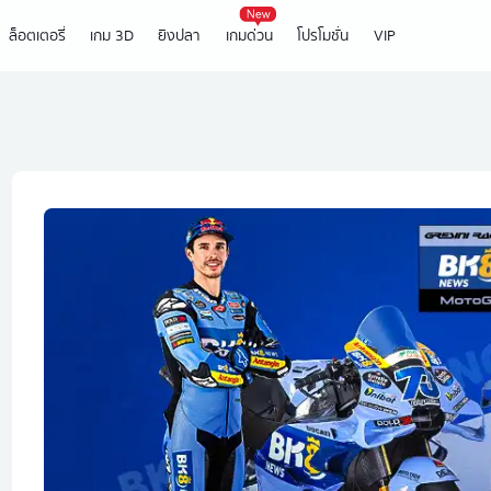
ล็อตเตอรี่
เกม 3D
ยิงปลา
เกมด่วน
โปรโมชั่น
VIP