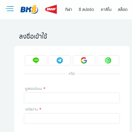
กีฬา
อี สปอร์ต
คาสิโน
สล็อต
ลงชื่อเข้าใช้
หรือ
ยูสเซอร์เนม
รหัสผ่าน