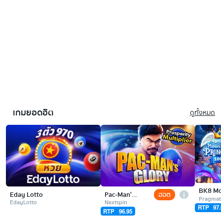
เกมยอดฮิต
ดูทั้งหมด
ฮอต
Eday Lotto
Pac-Man's Glory
Pragmat
EdayLotto
Nextspin
RTP
97
RTP
96.95