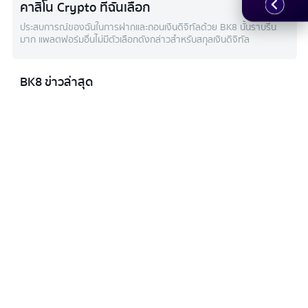
คาสิโน Crypto ที่ฉันเลือก
ประสบการณ์ของฉันในการฝากและถอนเงินดิจิทัลด้วย BK8 นั้นราบรื่น
มาก แพลตฟอร์มอื่นไม่มีตัวเลือกดังกล่าวสำหรับสกุลเงินดิจิทัล
BK8 ข่าวล่าสุด