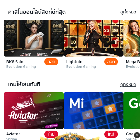
คาสิโนออนไลน์สดที่ดีที่สุด
ดูทั้งหมด
ฮอต
ฮอต
BK8 Salon Prive Baccarat
Lightning Roulette
Mega B
Evolution Gaming
Evolution Gaming
Evoluti
เกมให้เล่นทันที
ดูทั้งหมด
ใหม่
ใหม่
Aviator
Mines
Goal
Spribe
Spribe
Spribe