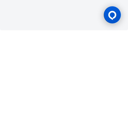
สปอนเซอร์หลักทางการ
ผู้สนับสนุนหลัก
ผู้สนับสนุนหลักทางการ
BK8 Gresini Racing
Burnley F.C.
2
BWF Thomas & Uber Cup
HSBC BWF Wo
MotoGP 2026
2022-2026
Finals 2026
Finals 
การเสนอเข้าชิงรางวัล