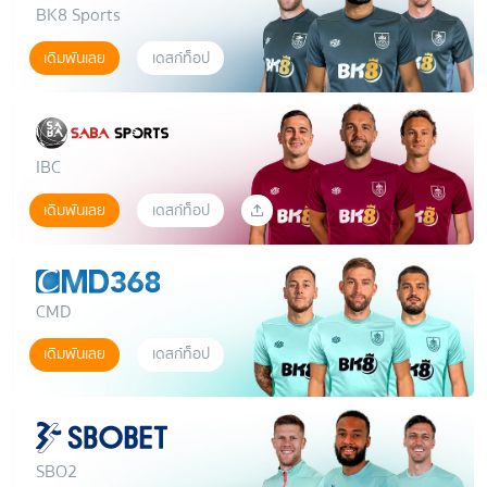
BK8 Sports
เดิมพันเลย
เดสก์ท็อป
IBC
เดิมพันเลย
เดสก์ท็อป
CMD
เดิมพันเลย
เดสก์ท็อป
SBO2