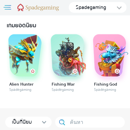
Spadegaming
เกมยอดนิยม
Alien Hunter
Fishing War
Fishing God
Spadegaming
Spadegaming
Spadegaming
เป็นที่นิยม