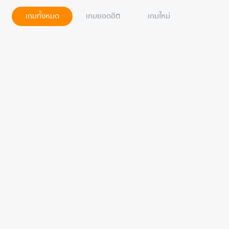
เกมทั้งหมด
เกมยอดฮิต
เกมใหม่