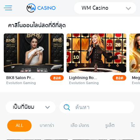
WM Casino
คาสิโนออนไลน์สดที่ดีที่สุด
BK8 Salon Prive Baccarat
Lightning Roulette
Meg
ฮอต
ฮอต
Evolution Gaming
Evolution Gaming
Evol
เป็นที่นิยม
ALL
บาคาร่า
เสือ มังกร
รูเล็ต
ไฮโล