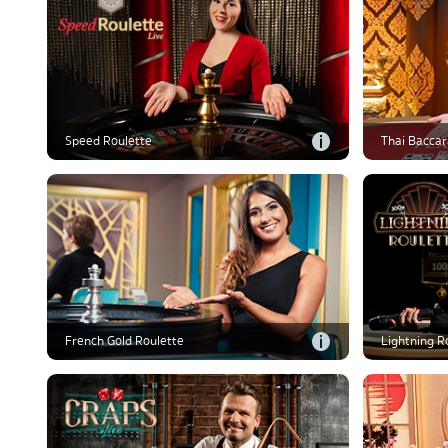
AE Casino / Baccarat
*i*n*a
Allbet / Baccarat
l*ga*
SA Gaming / SIC BO
j*i*4*
Speed Roulette
Thai Baccar
EBET / Baccarat
* *y*i
Dream Gaming E8 /Baccarat
*i***
SA Gaming / SIC BO
*u***
AE Casino / Baccarat
c*r*o*
French Gold Roulette
Lightning R
Evolution Gaming / Roulette
*e*n*
SA Gaming / Dragon Tiger
k*n*o
Dream Gaming E8 /Baccarat
*i*h*