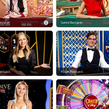
8,028,884.00
*oi*k
2,924,825.00
*6*9**
accarat
Speed Baccarat
7,550,597.00
i*n*5
5,352,710.00
*n*z
3,409,152.00
*a*g
4,500,501.00
*5**o
lackjack
Power Blackjack
510,418.00
m*2*
3,651,035.00
*y*a
2,535,846.00
*v*