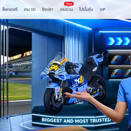
ล็อตเตอรี่
เกม 3D
ยิงปลา
เกมด่วน
โปรโมชั่น
VIP