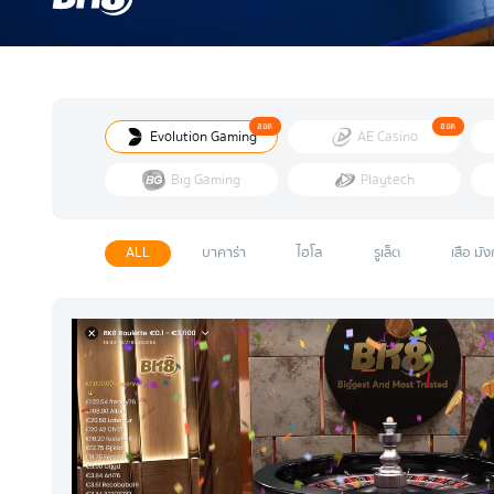
ฮอต
ฮอต
Evolution Gaming
AE Casino
Evolution Gaming / Roulette
**a*m
Big Gaming
Playtech
EBET / Baccarat
c*e**
ALL
บาคาร่า
ไฮโล
รูเล็ต
เสือ มั
AE Casino / Baccarat
n*o**
EBET / Baccarat
*a*l*
SA Gaming / Dragon Tiger
h**m*
SA Gaming / Dragon Tiger
*n*i*l
Evolution Gaming / Roulette
m*8*l