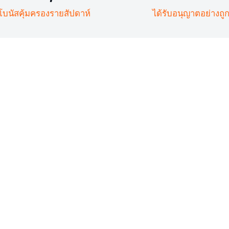
โบนัสคุ้มครองรายสัปดาห์
ได้รับอนุญาตอย่างถูก
9,209,611.00
*8
9,050,194.00
*
3,324,929.00
9**3*
7,980,870.00
8,030,868.00
*5*
6,131,825.00
s*n*w
5,926,829.00
k**k*
4,749,371.00
*i*
8,592,443.00
5
7,440,168.00
*l*3