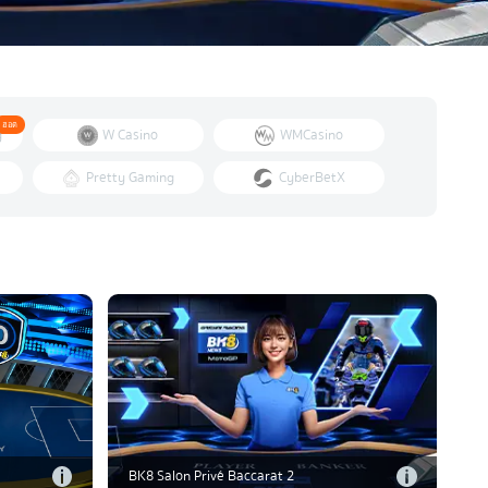
ฮอต
g
W Casino
WMCasino
Pretty Gaming
CyberBetX
BK8 Salon Privé Baccarat 2