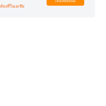
เล่นเลยตอนนี้
ต้องที่ในเอเชีย