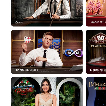
SA Gaming / Baccarat
s**oi*
SA Gaming / Dragon Tiger
o*i*e
Japanese B
Craps
Allbet / Baccarat
z*i***
Evolution Gaming / Roulette
**a*m
EBET / Baccarat
c*e**
AE Casino / Baccarat
n*o**
Infinite Blackjack
Lightning B
EBET / Baccarat
*a*l*
SA Gaming / Dragon Tiger
h**m*
SA Gaming / Dragon Tiger
*n*i*l