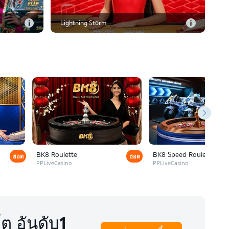
Lightning Storm
BK8 Speed Roulette
BK8 Vietnamese Speed Baccarat
ฮอต
ฮอต
PPLiveCasino
PPLiveCasino
ต อันดับ1