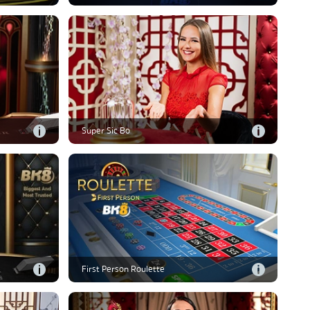
Super Sic Bo
First Person Roulette