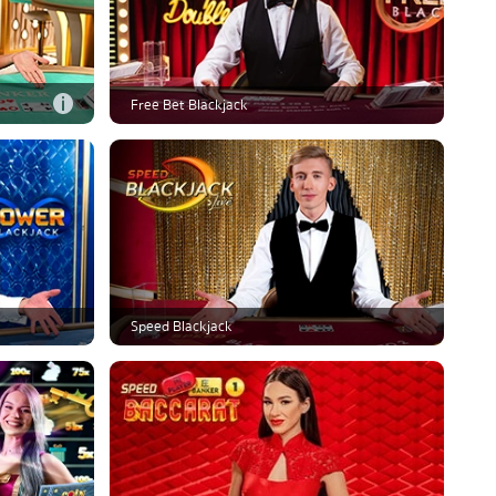
Free Bet Blackjack
Speed Blackjack