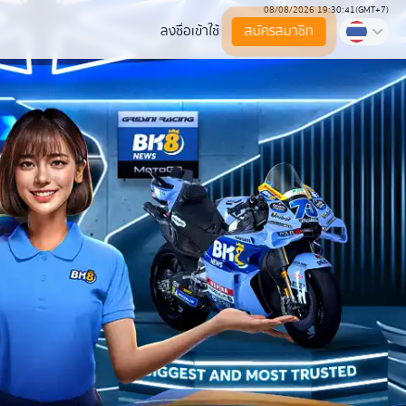
08/08/2026 19:30:43
(
GMT+7
)
ลงชื่อเข้าใช้
สมัครสมาชิก