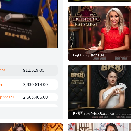
8,560,538.00
l*a*5
7,565,703.00
*v*k**n*
6,568,697.00
r*e*
Lightning Baccarat
912,519.00
i**a
3,839,614.00
hi
2,663,406.00
g*on*1*1
2,246,788.00
*r*a*h
1,865,510.00
tu*e
BK8 Salon Privé Baccarat
9,232,696.00
*n*c**3