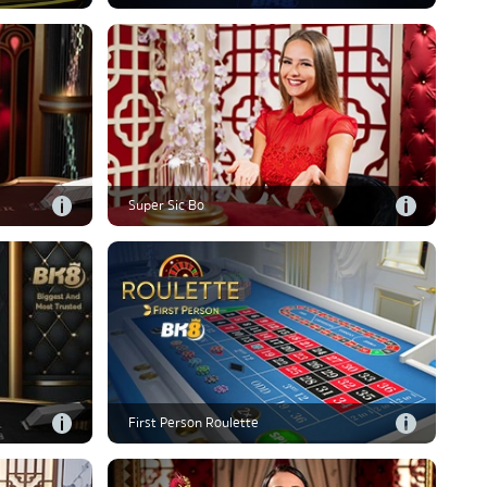
Super Sic Bo
First Person Roulette