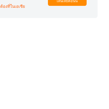
เล่นเลยตอนนี้
ต้องที่ในเอเชีย