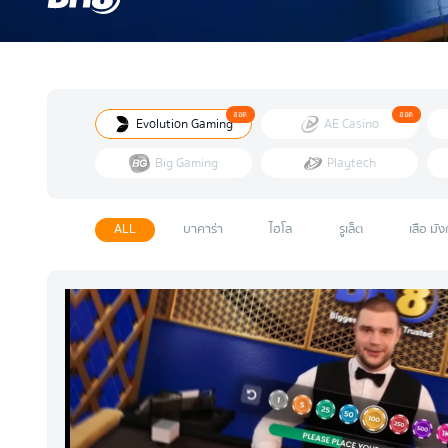
ฮอต
ฮอต
Evolution Gaming
AE Casino
SA Gaming / SIC BO
**h*e
Big Gaming
Playtech
SA Gaming / SIC BO
*i*a*
Dream Gaming E8 /Baccarat
*o*i*
ALL
บาคาร่า
ไฮโล
รูเล็ต
เสือ มั
Dream Gaming E8 /Baccarat
j**ns
SA Gaming / SIC BO
a*e*w
SA Gaming / SIC BO
*i***v
SA Gaming / Dragon Tiger
**e*i
Dream Gaming E8 /Baccarat
*i*a*l