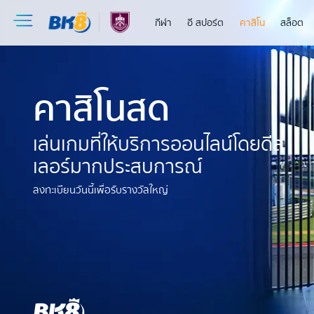
กีฬา
อี สปอร์ต
คาสิโน
สล็อต
คาสิโนสด
เล่นเกมที่ให้บริการออนไลน์โดยดีล
เลอร์มากประสบการณ์
ลงทะเบียนวันนี้เพื่อรับรางวัลใหญ่