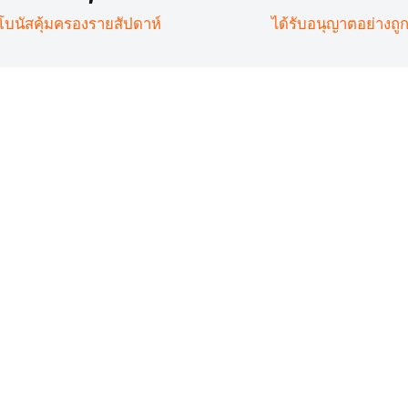
9,232,696.00
*n*c**3
โบนัสคุ้มครองรายสัปดาห์
ได้รับอนุญาตอย่างถูก
809,055.00
d*o*g
4,539,527.00
a*k*9
9,285,487.00
n
4,977,009.00
**7*4*
387,521.00
*at***r
4,153,257.00
*0*6
6,327,122.00
79
2,693,668.00
*v*5*0
2,185,924.00
a