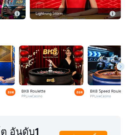
Lightning Storm
BK8 Speed Roulette
BK8 Vietnamese Speed Baccarat
ฮอต
ฮอต
PPLiveCasino
PPLiveCasino
ต อันดับ1