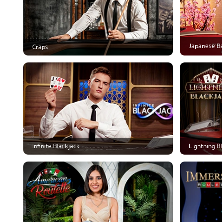
SA Gaming / Baccarat
z*i*w
SA Gaming / Dragon Tiger
n*n**
Japanese B
Craps
Allbet / Baccarat
e*n*s
SA Gaming / SIC BO
****o
SA Gaming / Dragon Tiger
p**ii
Evolution Gaming / Roulette
d*ep*
SA Gaming / SIC BO
k*t**
Infinite Blackjack
Lightning B
Evolution Gaming / Baccarat
k*i**
SA Gaming / Baccarat
**i*a*
SA Gaming / Dragon Tiger
o*g*a