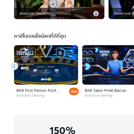
AE Casino / Baccarat
j*st*
American Roulette
Immersive 
AE Casino / Baccarat
*o**a
Evolution Gaming / Baccarat
*i*c*
คาสิโนออนไลน์สดที่ดีที่สุด
Evolution Gaming / Roulette
c*s**
SA Gaming / SIC BO
s*ra*
SA Gaming / SIC BO
l*l*a*
Evolution Gaming / Baccarat
k**h*
BK8 Salon Privé Baccarat 2
BK8 Baccarat 1
ฮอต
ฮอต
SA Gaming / Baccarat
*k*u*
Evolution Gaming
PPLiveCasino
Evolution Gaming / Baccarat
*i*o*
EBET / Baccarat
j**n*
150%