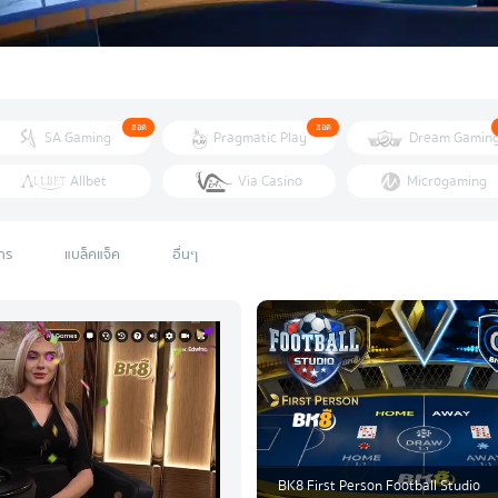
ฮอต
ฮอต
SA Gaming
Pragmatic Play
Dream Gamin
6,902,398.00
*om**n
Allbet
Via Casino
Microgaming
5,196,936.00
*r*a*a1*33**6
งกร
แบล็คแจ็ค
อื่นๆ
8,988,201.00
s**0*
8,202,001.00
*o**
7,458,008.00
6
6,171,152.00
**m**r*
4,936,450.00
nd**eo*
BK8 First Person Football Studio