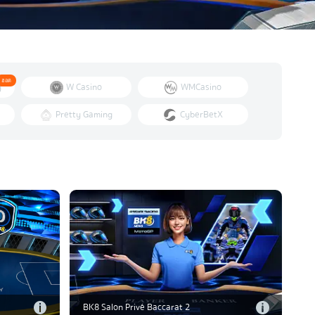
ฮอต
g
W Casino
WMCasino
Pretty Gaming
CyberBetX
BK8 Salon Privé Baccarat 2