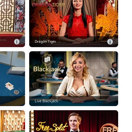
Dragon Tiger
Live Blackjack