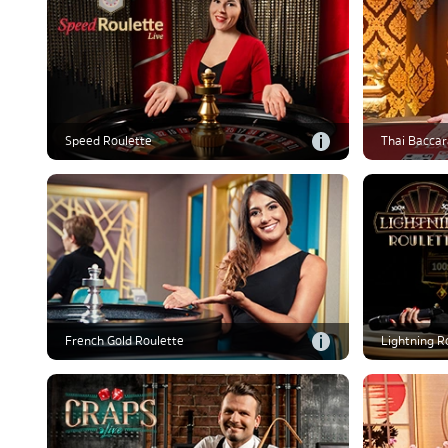
SA Gaming / Baccarat
h*g*a
Dream Gaming E8 /Baccarat
*h*l*
Allbet / Baccarat
m*r*l
Speed Roulette
Thai Baccar
Evolution Gaming / Roulette
*i*g*
Allbet / Baccarat
*t*n**
EBET / Baccarat
*o*k*
EBET / Baccarat
a*g**
French Gold Roulette
Lightning R
SA Gaming / SIC BO
t**n*
SA Gaming / Baccarat
g*a**