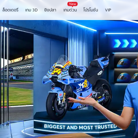
ล็อตเตอรี่
เกม 3D
ยิงปลา
เกมด่วน
โปรโมชั่น
VIP