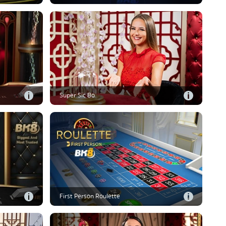
Super Sic Bo
First Person Roulette