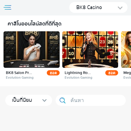
BK8 Casino
คาสิโนออนไลน์สดที่ดีที่สุด
BK8 Salon Prive Baccarat
Lightning Roulette
Meg
ฮอต
ฮอต
Evolution Gaming
Evolution Gaming
Evol
เป็นที่นิยม