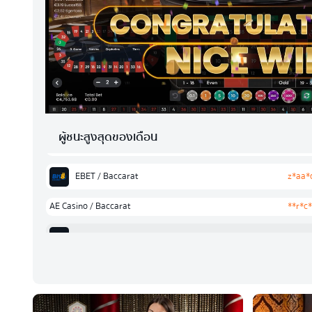
EBET / Baccarat
c***u
AE Casino / Baccarat
*u**2
SA Gaming / Dragon Tiger
*a*l*t
Dream Gaming E8 /Baccarat
a*r*a
ผู้ชนะสูงสุดของเดือน
EBET / Baccarat
z*aa*
AE Casino / Baccarat
**r*c*
Dream Gaming E8 /Baccarat
***r*f
Dream Gaming E8 /Baccarat
b*u*i*
Evolution Gaming / Baccarat
*i***
Evolution Gaming / Roulette
i***o*