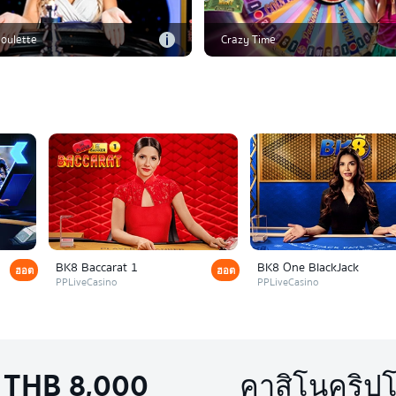
195,087.00
*o
Roulette
Crazy Time
3,740,327.00
*t**r
8,517,985.00
*2*r
529,063.00
*
7,638,306.00
*a*4
496,831.00
op
1,593,184.00
*l*i**1
BK8 One BlackJack
BK8 Roulette
ฮอต
ฮอต
PPLiveCasino
PPLiveCasino
8,404,646.00
*i**z
3,575,027.00
t*
THB 8,000
คาสิโนคริปโ
4,996,809.00
o*g