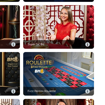
Super Sic Bo
First Person Roulette