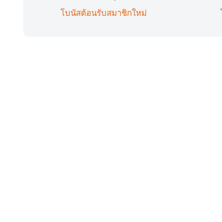
โบนัสต้อนรับสมาชิกใหม่
Evolution Gaming / Roulette
i***o*
AE Casino / Baccarat
s*l*h*
SA Gaming / Dragon Tiger
*h*8*
Allbet / Baccarat
w*n**
Allbet / Baccarat
***r*
EBET / Baccarat
j*f*l*
SA Gaming / Dragon Tiger
***a*
Evolution Gaming / Baccarat
k***o
Allbet / Baccarat
t*n*a