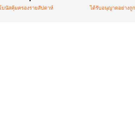
โบนัสคุ้มครองรายสัปดาห์
ได้รับอนุญาตอย่างถูก
5,542,525.00
i*i*
674,112.00
a*i**8
5,529,344.00
4*
3,666,462.00
*1*
7,482,436.00
*o*a*s*
7,384,603.00
e*7
9,234,705.00
*e*z*0*
7,945,746.00
**l*s
6,471,582.00
*o*