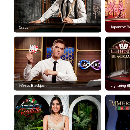
SA Gaming / Dragon Tiger
y**yi*
EBET / Baccarat
*u*z**
Japanese B
Craps
Evolution Gaming / Roulette
t*e*e
EBET / Baccarat
*r**g
SA Gaming / SIC BO
*i**e*
SA Gaming / Dragon Tiger
z**i*
Infinite Blackjack
Lightning B
AE Casino / Baccarat
j*sh*
AE Casino / Baccarat
h*n*r
SA Gaming / Dragon Tiger
s*b**
AE Casino / Baccarat
*r*n*