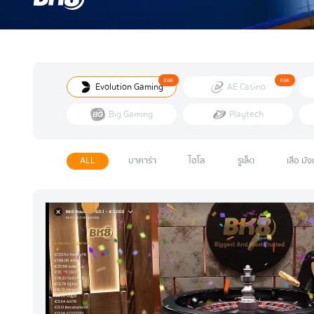
ฮอต
ฮอต
Evolution Gaming
AE Casino
Big Gaming
Playtech
ALL
บาคาร่า
ไฮโล
รูเล็ต
เสือ มั
AE Casino / Baccarat
j*sh*
AE Casino / Baccarat
h*n*r
SA Gaming / Dragon Tiger
s*b**
AE Casino / Baccarat
*r*n*
SA Gaming / Baccarat
*a*b*