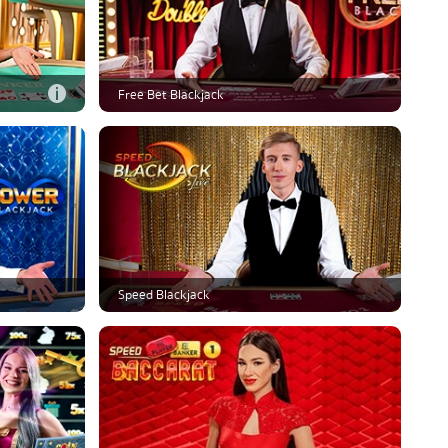
Free Bet Blackjack
Speed Blackjack