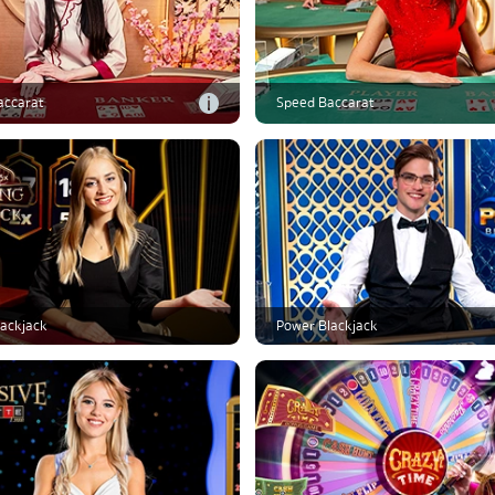
8,817,961.00
9,473,844.00
i**
accarat
Speed Baccarat
8,667,585.00
*r*a*t*r*
6,246,561.00
*r*t*n
1,639,801.00
z
8,373,816.00
8*4*
lackjack
Power Blackjack
2,033,377.00
**45
1,899,909.00
*
244,740.00
6*1
2,098,104.00
*m*