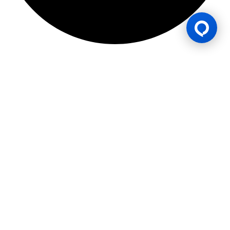
ใบอนุญาตเกม
BK8 ดำเนินการโดยบริษัท Mettlemind Tech Ltd. หมายเลขจดทะเบียน
15779 ที่อยู่จดทะเบียน: ฮัมชาโก, เมืองมูตซามูดู, เกาะอองฌวน , สหภาพคอ
โมโรส BK8ได้รับใบอนุญาตและอยู่ภายใต้การกำกับดูแลโดยรัฐบาลเกาะอองฌ
วน สหภาพคอโมโรส ภายใต้ใบอนุญาตเลขที่ ALSI-202504032-FI2 BK8
ปฏิบัติตามข้อกำหนดและกฎระเบียบทางกฎหมายอย่างเคร่งครัด และได้รับ
อนุญาตให้ดำเนินกิจกรรมการเดิมพันทุกประเภทอย่างถูกต้องตามกฎหมาย