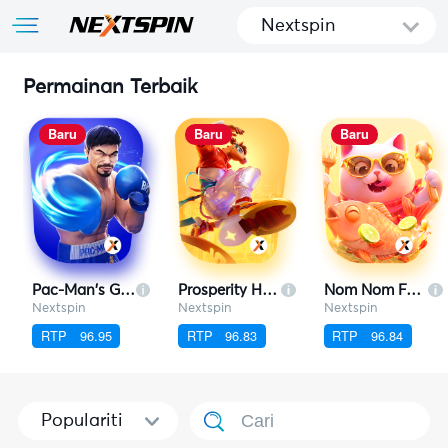
Nextspin
Permainan Terbaik
Baru
Baru
Baru
Pac-Man's Glory
Prosperity Horse
Nom Nom Fat Cat
Nextspin
Nextspin
Nextspin
RTP
96.95
RTP
96.83
RTP
96.84
Populariti