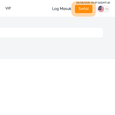
06/08/2026 09:37:12
(
GMT+8
)
VIP
Log Masuk
Sertai