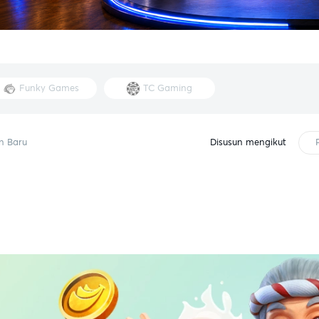
Funky Games
TC Gaming
n Baru
Disusun mengikut