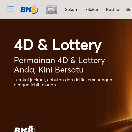
Sukan
E-Sukan
Kasino
Slo
4D & Lottery
Permainan 4D & Lottery
Anda, Kini Bersatu
Terokai jackpot, cabutan dan detik kemenangan
dengan lebih mudah.