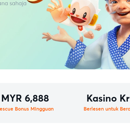
ana sahaja
MYR 6,888
Kasino Kr
escue Bonus Mingguan
Berlesen untuk Bero