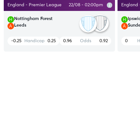
2:00pm
England - Premier League
22/08 - 02:00pm
Ipswich
H
Sunderland
A
s
0.92
0
Handicap
0
0.98
Odds
0.90