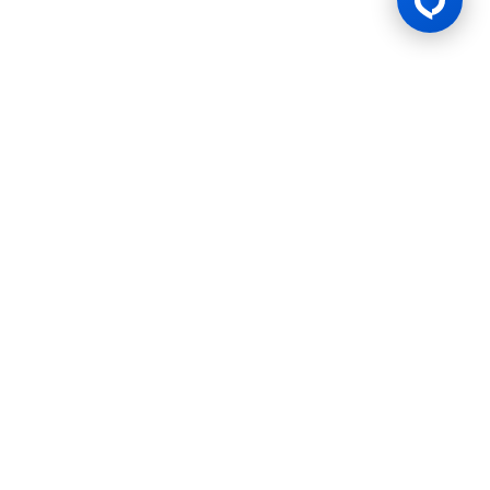
i
Sponsorship Kami
Terdahulu
 Cup
HSBC BWF World Tour
2022 - 2023
2021 - 202
2023-24
Finals 2026
Pencalonan Anugerah