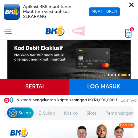
×
Apikasi BK8 muat turun
Muat turn versi aplikasi
MUAT TURUN
SEKARANG
SERTAI
LOG MASUK
Lainnya
Ulang Tahun BK8 Ke-12 — Raikan 12 tahun dengan ganjaran me
Sukan
E-Sukan
Kasino
Slots
Pemancingan
Popular