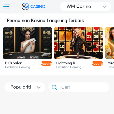
WM Casino
Permainan Kasino Langsung Terbaik
Popular
Popular
BK8 Salon Prive Baccarat
Lightning Roulette
Meg
Evolution Gaming
Evolution Gaming
Evol
Populariti