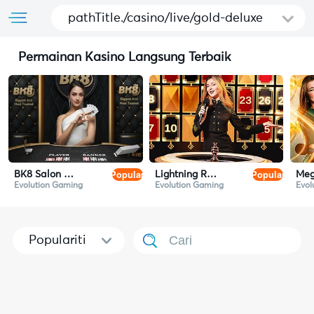
pathTitle./casino/live/gold-deluxe
Permainan Kasino Langsung Terbaik
Popular
Popular
BK8 Salon Prive Baccarat
Lightning Roulette
Meg
Evolution Gaming
Evolution Gaming
Evol
Populariti