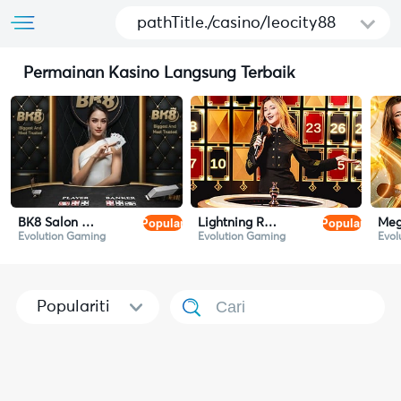
pathTitle./casino/leocity88
Permainan Kasino Langsung Terbaik
Popular
Popular
BK8 Salon Prive Baccarat
Lightning Roulette
Meg
Evolution Gaming
Evolution Gaming
Evol
Populariti