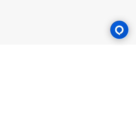
Lesen Permainan
BK8 diuruskan oleh Mettlemind Tech Ltd., nombor pendaftaran:
15779, dengan alamat berdaftar di Hamchako, Mutsamudu,
Pulau Autonomi Anjouan, Kesatuan Comoros. BK8 berlesen dan
dikawal selia oleh Kerajaan Pulau Autonomi Anjouan, Kesatuan