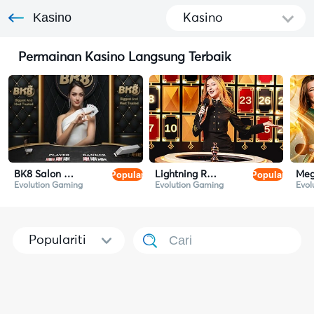
Kasino
Kasino
Permainan Kasino Langsung Terbaik
Popular
Popular
BK8 Salon Prive Baccarat
Lightning Roulette
Meg
Evolution Gaming
Evolution Gaming
Evol
Populariti