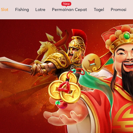
Slot
Fishing
Lotre
Permainan Cepat
Togel
Promosi