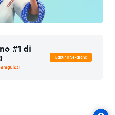
no #1 di
a
Gabung Sekarang
Teregulasi