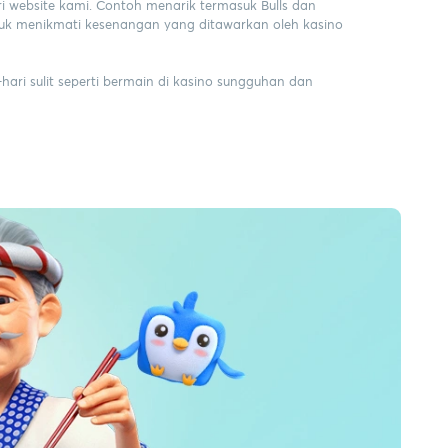
i website kami. Contoh menarik termasuk Bulls dan
tuk menikmati kesenangan yang ditawarkan oleh kasino
ri sulit seperti bermain di kasino sungguhan dan