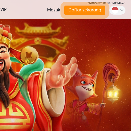
09/08/2026 01:03:07
(
GMT+7
)
VIP
Masuk
Daftar sekarang