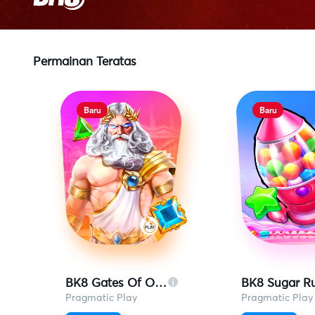
Permainan Teratas
Baru
Baru
BK8 Gates Of Olympus
BK8 Sugar R
Pragmatic Play
Pragmatic Play