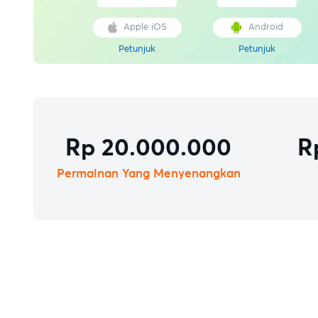
Apple iOS
Android
Petunjuk
Petunjuk
Rp 20.000.000
R
Permainan Yang Menyenangkan