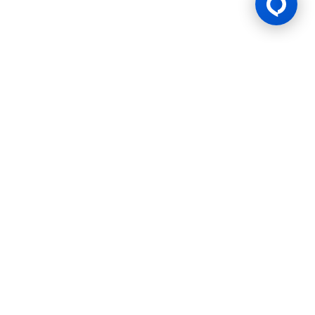
Indonesia
Pengsijilan