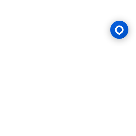
Lesen Permainan
BK8 dioperasikan oleh Mettlemind Tech Ltd., dengan nomor
registrasi: 15779, dan alamat terdaftar di Hamchako,
Mutsamudu, Pulau Otonom Anjouan, Uni Komoro. BK8
berlisensi dan teregulasi oleh Pemerintah Pulau Otonom