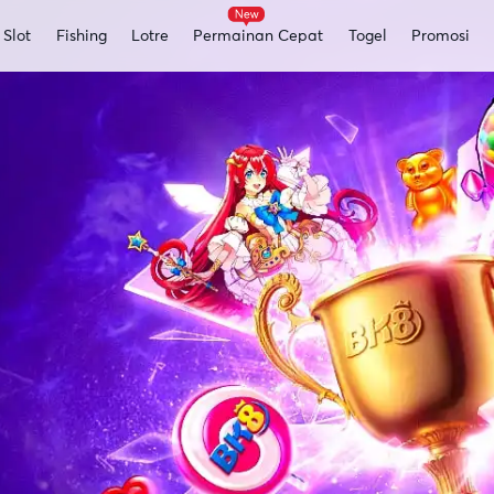
Slot
Fishing
Lotre
Permainan Cepat
Togel
Promosi