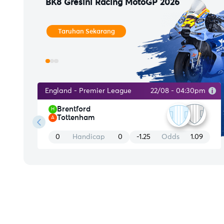
Mitra Resmi I Burnley F.C.
Taruhan Sekarang
 - 04:30pm
England - Premier League
23/08 - 01:00p
Manchester City
H
Bournemouth
A
dds
1.09
-1.25
Handicap
1.25
-1.04
Odds
-1.09