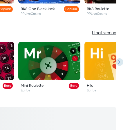
BK8 Roulette
BK8 Speed Roulette
Popular
Popular
PPLiveCasino
PPLiveCasino
Lihat semua
Hilo
Hotline
Baru
Baru
Spribe
Spribe