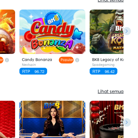
Lihat semua
Candy Bonanza
BK8 Legacy of Kong Maxways
ar
Popular
Pop
Nextspin
Spadegaming
RTP
96.72
RTP
96.42
Lihat semua