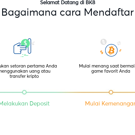
Selamat Datang di BK8
Bagaimana cara Mendaftar
ukan setoran pertama Anda
Mulai menang saat bermai
menggunakan uang atau
game favorit Anda
transfer kripto
Melakukan Deposit
Mulai Kemenanga