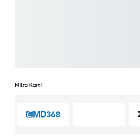
Mitra Kami