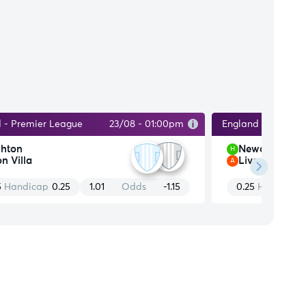
ngland - Premier League
23/08 - 03:30pm
England - P
Newcastle
Fulham
H
H
Liverpool
Chelsea
A
A
0.25
Handicap
-0.25
1.06
Odds
-1.22
0.25
Han