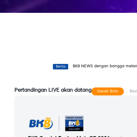
Bermainlah deng
Berita
Pertandingan LIVE akan datang
Sepak Bola
Bas