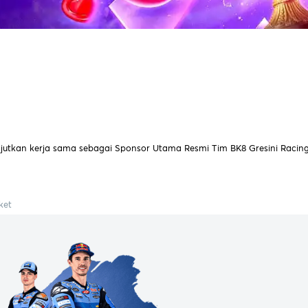
an bertanggung jawab dan nikmati pengalaman bermain yang aman B
ket