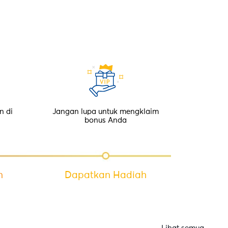
n di
Jangan lupa untuk mengklaim
bonus Anda
n
Dapatkan Hadiah