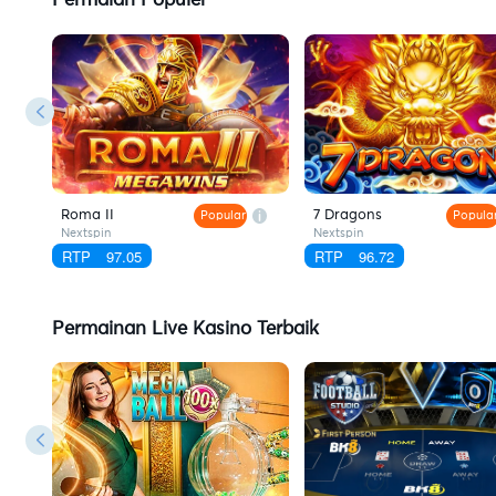
Permaian Populer
Roma II
7 Dragons
Popular
Popula
Nextspin
Nextspin
RTP
97.05
RTP
96.72
Permainan Live Kasino Terbaik