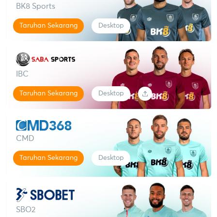
BK8 Sports
Taruhan Sekarang
Desktop
IBC
Taruhan Sekarang
Desktop
CMD
Taruhan Sekarang
Desktop
SBO2