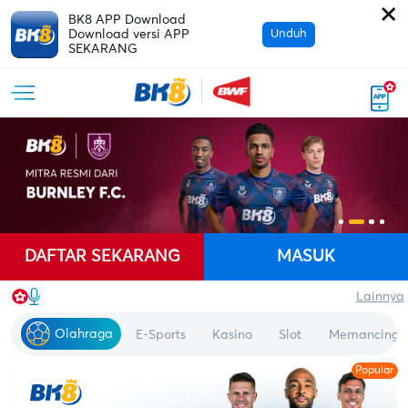
×
BK8 APP Download
Download versi APP
Unduh
SEKARANG
DAFTAR SEKARANG
MASUK
Lainnya
Bermainlah dengan bertanggung jawab dan nikmati pengalam
Olahraga
E-Sports
Kasino
Slot
Memancing
Popular